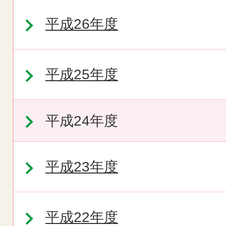
平成26年度
平成25年度
平成24年度
平成23年度
平成22年度