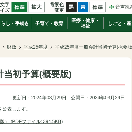
文字
背景色
音声読
イズ
変更
医療・健康・
くらし・手続き
子育て・教育
しごと・産
福祉
財政
平成25年度
平成25年度一般会計当初予算(概要版
計当初予算(概要版)
更新日：2024年03月29日
公開日：2024年03月29日
を公表します。
(PDFファイル: 394.5KB)