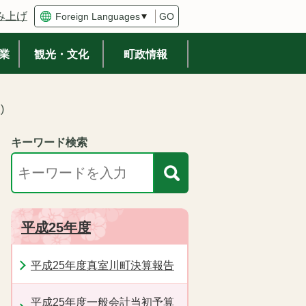
み上げ
GO
業
観光・文化
町政情報
)
キーワード検索
平成25年度
平成25年度真室川町決算報告
平成25年度一般会計当初予算