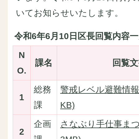
いてお知らせいたします。
令和6年6月10日区長回覧内容
N
課名
回覧文
O.
総務
警戒レベル避難情報(
1
課
KB)
企画
さなぶり手仕事まつり
2