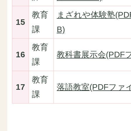
教育
まざれや体験塾(PDF
15
課
B)
教育
16
教科書展示会(PDFファ
課
教育
17
落語教室(PDFファイル
課