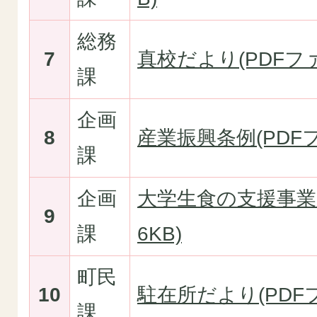
総務
7
真校だより(PDFファイ
課
企画
8
産業振興条例(PDFファ
課
企画
大学生食の支援事業(P
9
課
6KB)
町民
10
駐在所だより(PDFファ
課