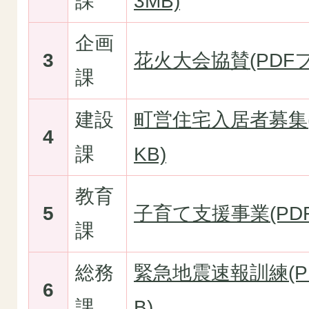
課
3MB)
企画
3
花火大会協賛(PDFフ
課
建設
町営住宅入居者募集(P
4
課
KB)
教育
5
子育て支援事業(PDF
課
総務
緊急地震速報訓練(PD
6
課
B)