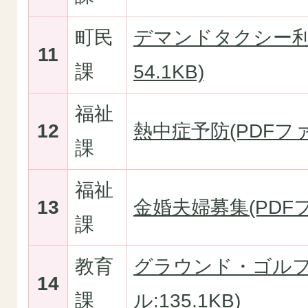
町民
デマンドタクシー利用
11
課
54.1KB)
福祉
12
熱中症予防(PDFファイ
課
福祉
13
金婚夫婦募集(PDFファ
課
教育
グラウンド・ゴルフ
14
課
ル:135.1KB)