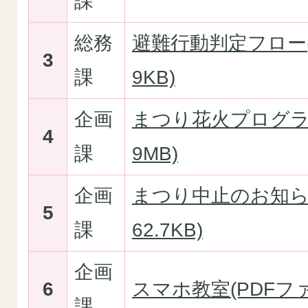
課
総務
避難行動判定フロー(P
3
課
9KB)
企画
まつり花火プログラム
4
課
9MB)
企画
まつり中止のお知らせ
5
課
62.7KB)
企画
6
スマホ教室(PDFファイ
課