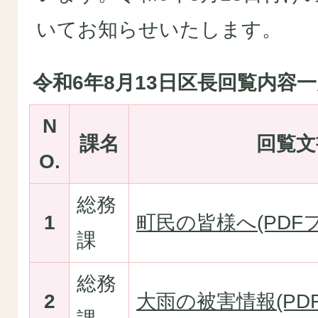
いてお知らせいたします。
令和6年8月13日区長回覧内容
N
課名
回覧文
O.
総務
1
町民の皆様へ(PDFフ
課
総務
2
大雨の被害情報(PDFフ