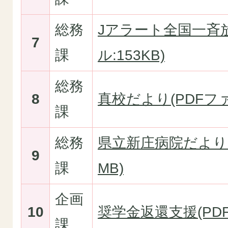
総務
Jアラート全国一斉放
7
課
ル:153KB)
総務
8
真校だより(PDFファイ
課
総務
県立新庄病院だより(P
9
課
MB)
企画
10
奨学金返還支援(PDFフ
課