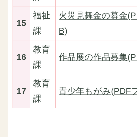
福祉
火災見舞金の募金(PD
15
課
B)
教育
16
作品展の作品募集(PD
課
教育
17
青少年もがみ(PDFフ
課