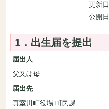
更新日
公開日
1．出生届を提出
届出人
父又は母
届出先
真室川町役場 町民課