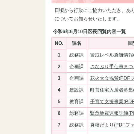
日頃から行政にご協力いただき、あり
についてお知らせいたします。
令和6年6月10日区長回覧内容一覧
NO.
課名
回
1
総務課
警戒レベル避難情報(P
2
企画課
さなぶり手仕事まつり(
3
企画課
花火大会協賛(PDFファ
4
建設課
町営住宅入居者募集(P
5
教育課
子育て支援事業(PDFフ
6
総務課
緊急地震速報訓練(PDF
7
総務課
真校だより(PDFファイ