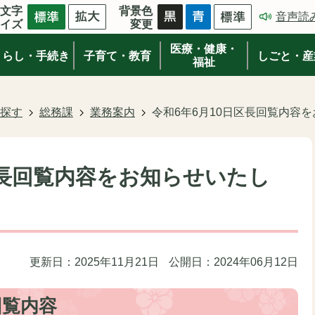
文字
背景色
音声読
イズ
変更
医療・健康・
くらし・手続き
子育て・教育
しごと・産
福祉
探す
総務課
業務案内
令和6年6月10日区長回覧内容
区長回覧内容をお知らせいたし
更新日：2025年11月21日
公開日：2024年06月12日
回覧内容