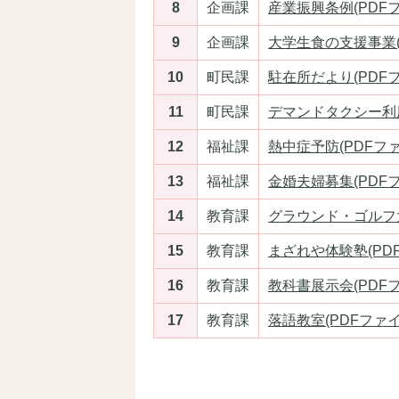
8
企画課
産業振興条例(PDFファ
9
企画課
大学生食の支援事業(PD
10
町民課
駐在所だより(PDFファ
11
町民課
デマンドタクシー利用(
12
福祉課
熱中症予防(PDFファイ
13
福祉課
金婚夫婦募集(PDFファ
14
教育課
グラウンド・ゴルフ大会
15
教育課
まざれや体験塾(PDFフ
16
教育課
教科書展示会(PDFファ
17
教育課
落語教室(PDFファイル: