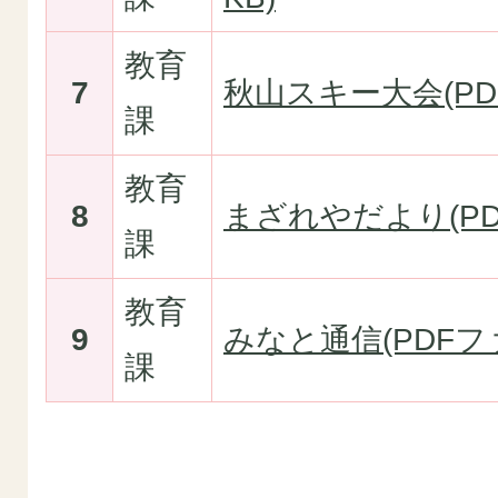
教育
7
秋山スキー大会(PDF
課
教育
8
まざれやだより(PDF
課
教育
9
みなと通信(PDFファ
課