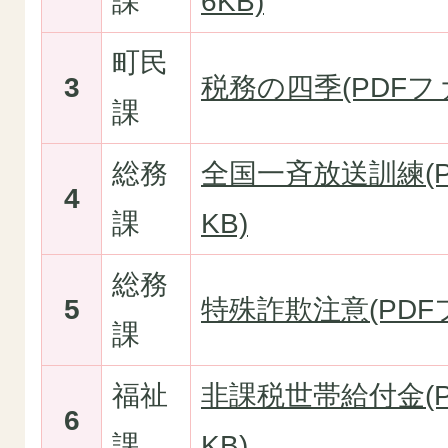
課
6KB)
町民
3
税務の四季(PDFファ
課
総務
全国一斉放送訓練(PD
4
課
KB)
総務
5
特殊詐欺注意(PDFフ
課
福祉
非課税世帯給付金(PD
6
課
KB)