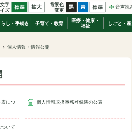
文字
背景色
音声読
イズ
変更
医療・健康・
くらし・手続き
子育て・教育
しごと・産
福祉
個人情報・情報公開
開
公表につ
個人情報取扱事務登録簿の公表
について