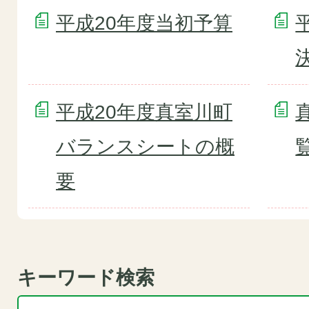
平成20年度当初予算
平成20年度真室川町
バランスシートの概
要
キーワード検索