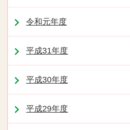
令和元年度
平成31年度
平成30年度
平成29年度