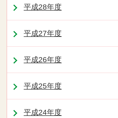
平成28年度
平成27年度
平成26年度
平成25年度
平成24年度