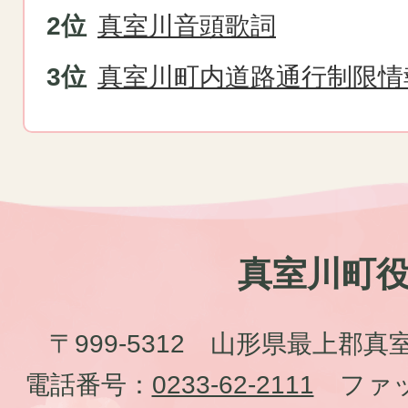
真室川音頭歌詞
真室川町内道路通行制限情
真室川町
〒999-5312 山形県最上郡真
電話番号：
0233-62-2111
ファッ