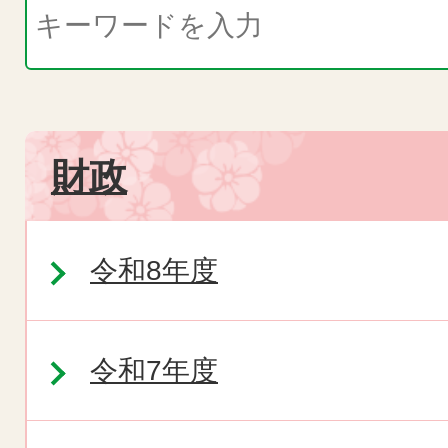
財政
令和8年度
令和7年度