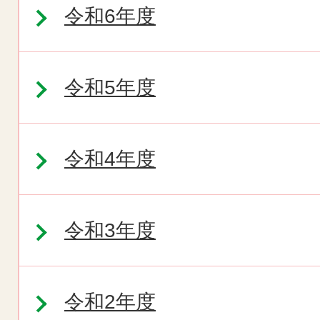
令和6年度
令和5年度
令和4年度
令和3年度
令和2年度