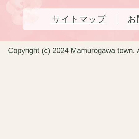
サイトマップ
お
Copyright (c) 2024 Mamurogawa town. A