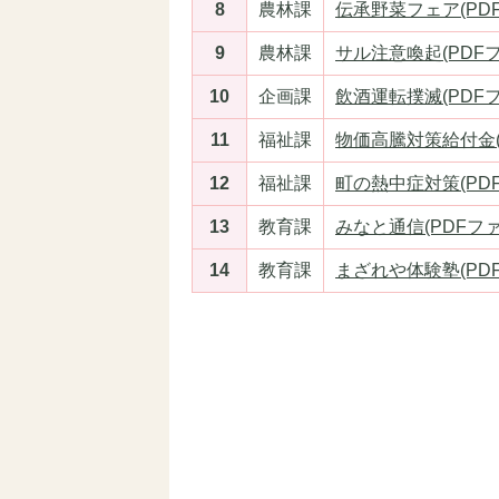
8
農林課
伝承野菜フェア(PDFフ
9
農林課
サル注意喚起(PDFファ
10
企画課
飲酒運転撲滅(PDFファ
11
福祉課
物価高騰対策給付金(PD
12
福祉課
町の熱中症対策(PDFフ
13
教育課
みなと通信(PDFファイ
14
教育課
まざれや体験塾(PDFフ