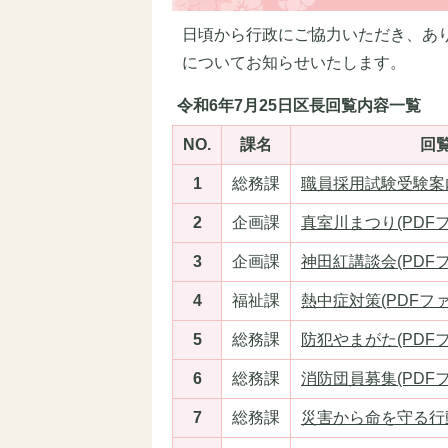
日頃から行政にご協力いただき、あり
についてお知らせいたします。
令和6年7月25日区長回覧内容一覧
NO.
課名
回
1
総務課
職員採用試験受験案内(
2
企画課
真室川まつり(PDFファ
3
企画課
神田紅講談会(PDFファ
4
福祉課
熱中症対策(PDFファイ
5
総務課
防犯やまがた(PDFファ
6
総務課
消防団員募集(PDFファ
7
総務課
災害から命を守る行動(