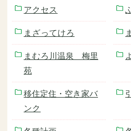
アクセス
まざってけろ
まむろ川温泉 梅里
苑
移住定住・空き家バ
ンク