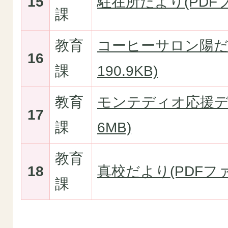
15
駐在所だより(PDFファ
課
教育
コーヒーサロン陽だま
16
課
190.9KB)
教育
モンテディオ応援デー
17
課
6MB)
教育
18
真校だより(PDFファイ
課