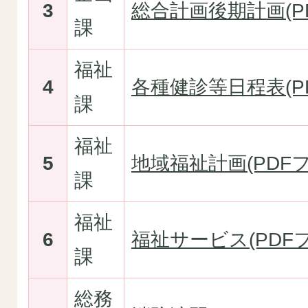
3
総合計画後期計画(PD
課
福祉
4
各種健診等日程表(PD
課
福祉
5
地域福祉計画(PDFフ
課
福祉
6
福祉サービス(PDFフ
課
総務