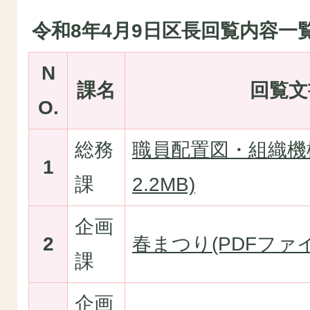
令和8年4月9日区長回覧内容一
N
課名
回覧文
O.
総務
職員配置図・組織機構
1
課
2.2MB)
企画
2
春まつり(PDFファイル
課
企画