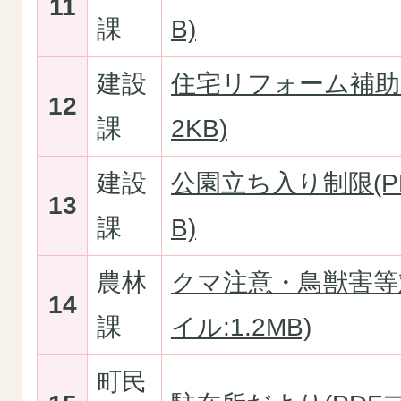
11
課
B)
建設
住宅リフォーム補助(P
12
課
2KB)
建設
公園立ち入り制限(PD
13
課
B)
農林
クマ注意・鳥獣害等
14
課
イル:1.2MB)
町民