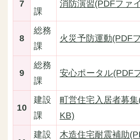
7
消防演習(PDFファイル
課
総務
8
火災予防運動(PDFファ
課
総務
9
安心ポータル(PDFファ
課
建設
町営住宅入居者募集(P
10
課
KB)
建設
木造住宅耐震補助(PD