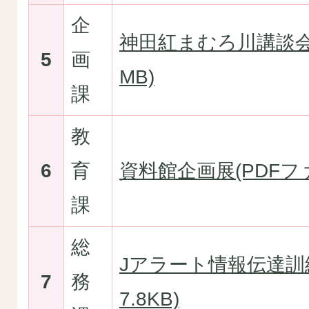
企
神田紅まむろ川講談会(
5
画
MB)
課
教
6
育
資料館企画展(PDFファ
課
総
Jアラート情報伝達訓練
7
務
7.8KB)