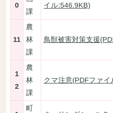
0
イル:546.9KB)
課
農
11
林
鳥獣被害対策支援(PDF
課
農
1
林
クマ注意(PDFファイル:
2
課
町