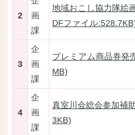
企
地域おこし協力隊絵画
2
画
DFファイル:528.7KB
課
企
プレミアム商品券発売(
3
画
MB)
課
企
真室川会総会参加補助(P
4
画
3KB)
課