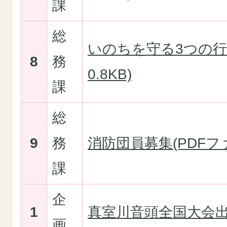
課
総
いのちを守る3つの行動
8
務
0.8KB)
課
総
9
務
消防団員募集(PDFファイ
課
企
1
真室川音頭全国大会出
画