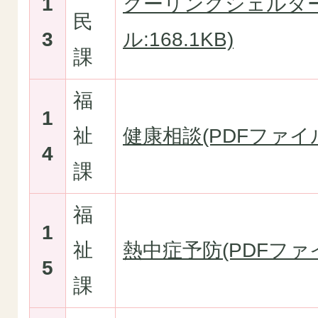
1
クーリングシェルター
民
3
ル:168.1KB)
課
福
1
祉
健康相談(PDFファイル:
4
課
福
1
祉
熱中症予防(PDFファイル
5
課