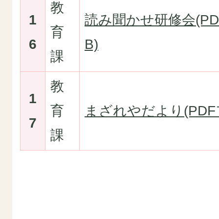
教
1
読み聞かせ研修会(PDF
育
6
B)
課
教
1
育
まざれやだより(PDFフ
7
課